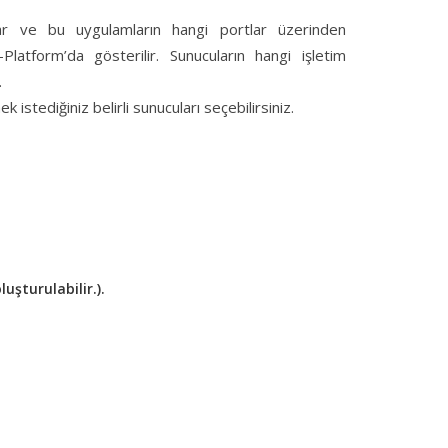
lar ve bu uygulamların hangi portlar üzerinden
Platform’da gösterilir. Sunucuların hangi işletim
.
tediğiniz belirli sunucuları seçebilirsiniz.
uşturulabilir.).